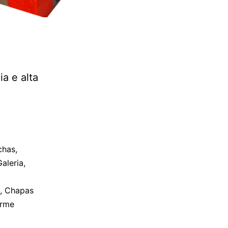
a e alta
chas
,
Galeria
,
,
Chapas
orme