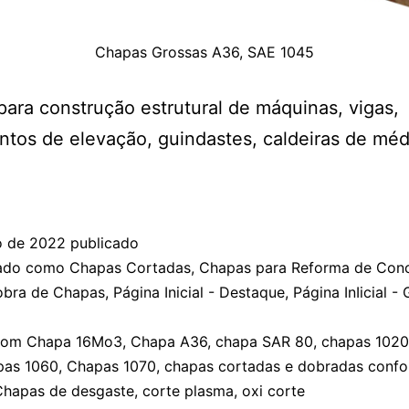
Chapas Grossas A36, SAE 1045
ara construção estrutural de máquinas, vigas,
tos de elevação, guindastes, caldeiras de médi
o de 2022
publicado
zado como
Chapas Cortadas
,
Chapas para Reforma de Con
obra de Chapas
,
Página Inicial - Destaque
,
Página InIicial - 
com
Chapa 16Mo3
,
Chapa A36
,
chapa SAR 80
,
chapas 1020
pas 1060
,
Chapas 1070
,
chapas cortadas e dobradas conf
Chapas de desgaste
,
corte plasma
,
oxi corte