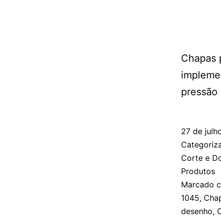
Chapas p
implemen
pressão
27 de julh
Categori
Corte e D
Produtos
Marcado 
1045
,
Cha
desenho
,