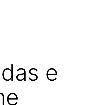
adas e
me